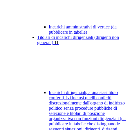
Incarichi amministrativi di vertice (da
pubblicare in tabelle)
Titolari di incarichi dirigenziali (dirigenti non
generali)
11
Incarichi dirigenziali, a qualsiasi titolo
conferiti, ivi inclusi quelli conferiti
discrezionalmente dall'organo di indirizzo
politico senza procedure pubbliche di
selezione e titolari di posizione
organizzativa con funzioni dirigenziali (da
pubblicare in tabelle che distinguano le
seguenti situazioni: dirigenti, dirigenti