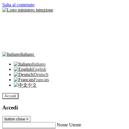
Salta al contenuto
Italiano
Italiano
English
Deutsch
Français
中文
Accedi
Accedi
button close
×
Nome Utente