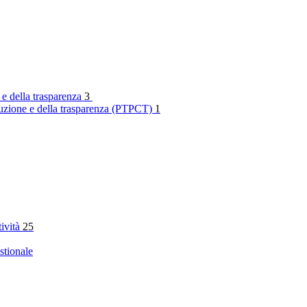
 e della trasparenza
3
rruzione e della trasparenza (PTPCT)
1
tività
25
stionale