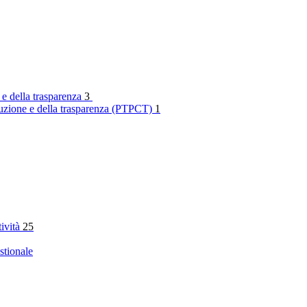
 e della trasparenza
3
rruzione e della trasparenza (PTPCT)
1
tività
25
stionale