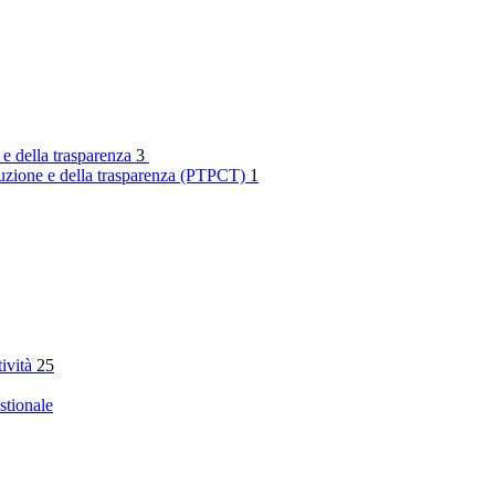
 e della trasparenza
3
rruzione e della trasparenza (PTPCT)
1
tività
25
stionale