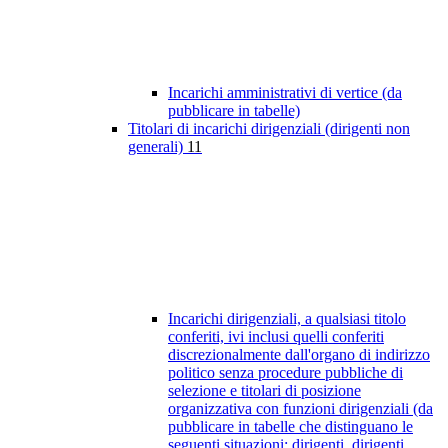
Incarichi amministrativi di vertice (da
pubblicare in tabelle)
Titolari di incarichi dirigenziali (dirigenti non
generali)
11
Incarichi dirigenziali, a qualsiasi titolo
conferiti, ivi inclusi quelli conferiti
discrezionalmente dall'organo di indirizzo
politico senza procedure pubbliche di
selezione e titolari di posizione
organizzativa con funzioni dirigenziali (da
pubblicare in tabelle che distinguano le
seguenti situazioni: dirigenti, dirigenti