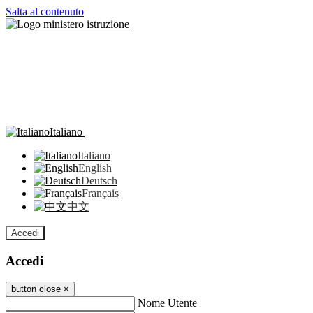
Salta al contenuto
Italiano
Italiano
English
Deutsch
Français
中文
Accedi
Accedi
button close
×
Nome Utente