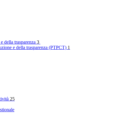
 e della trasparenza
3
rruzione e della trasparenza (PTPCT)
1
tività
25
stionale