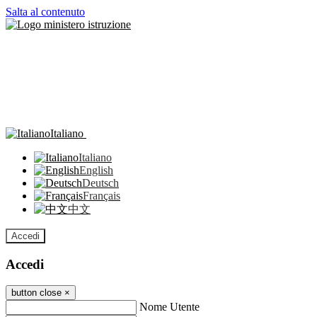
Salta al contenuto
Italiano
Italiano
English
Deutsch
Français
中文
Accedi
Accedi
button close
×
Nome Utente