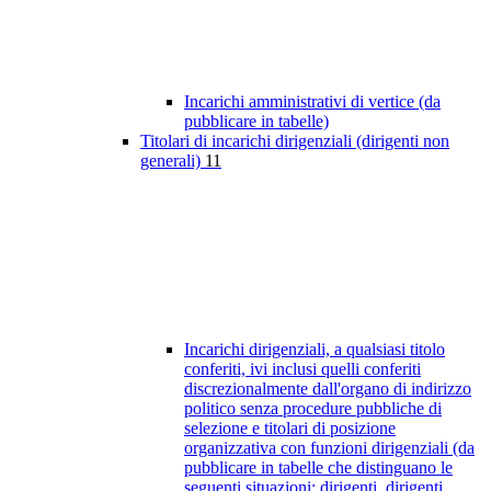
Incarichi amministrativi di vertice (da
pubblicare in tabelle)
Titolari di incarichi dirigenziali (dirigenti non
generali)
11
Incarichi dirigenziali, a qualsiasi titolo
conferiti, ivi inclusi quelli conferiti
discrezionalmente dall'organo di indirizzo
politico senza procedure pubbliche di
selezione e titolari di posizione
organizzativa con funzioni dirigenziali (da
pubblicare in tabelle che distinguano le
seguenti situazioni: dirigenti, dirigenti