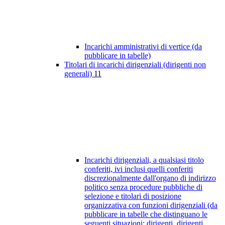
Incarichi amministrativi di vertice (da
pubblicare in tabelle)
Titolari di incarichi dirigenziali (dirigenti non
generali)
11
Incarichi dirigenziali, a qualsiasi titolo
conferiti, ivi inclusi quelli conferiti
discrezionalmente dall'organo di indirizzo
politico senza procedure pubbliche di
selezione e titolari di posizione
organizzativa con funzioni dirigenziali (da
pubblicare in tabelle che distinguano le
seguenti situazioni: dirigenti, dirigenti