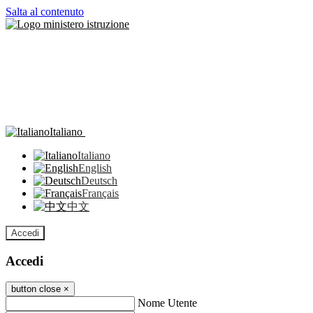
Salta al contenuto
Italiano
Italiano
English
Deutsch
Français
中文
Accedi
Accedi
button close
×
Nome Utente