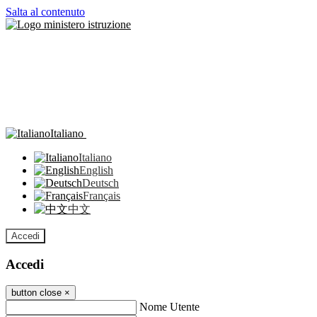
Salta al contenuto
Italiano
Italiano
English
Deutsch
Français
中文
Accedi
Accedi
button close
×
Nome Utente