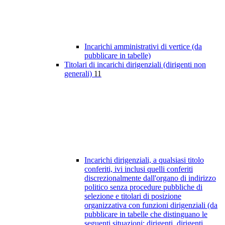
Incarichi amministrativi di vertice (da
pubblicare in tabelle)
Titolari di incarichi dirigenziali (dirigenti non
generali)
11
Incarichi dirigenziali, a qualsiasi titolo
conferiti, ivi inclusi quelli conferiti
discrezionalmente dall'organo di indirizzo
politico senza procedure pubbliche di
selezione e titolari di posizione
organizzativa con funzioni dirigenziali (da
pubblicare in tabelle che distinguano le
seguenti situazioni: dirigenti, dirigenti