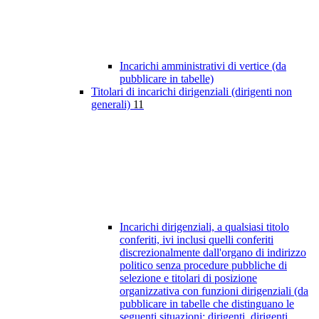
Incarichi amministrativi di vertice (da
pubblicare in tabelle)
Titolari di incarichi dirigenziali (dirigenti non
generali)
11
Incarichi dirigenziali, a qualsiasi titolo
conferiti, ivi inclusi quelli conferiti
discrezionalmente dall'organo di indirizzo
politico senza procedure pubbliche di
selezione e titolari di posizione
organizzativa con funzioni dirigenziali (da
pubblicare in tabelle che distinguano le
seguenti situazioni: dirigenti, dirigenti