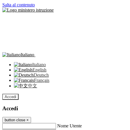
Salta al contenuto
Italiano
Italiano
English
Deutsch
Français
中文
Accedi
Accedi
button close
×
Nome Utente