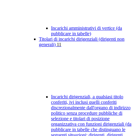
Incarichi amministrativi di vertice (da
pubblicare in tabelle)
Titolari di incarichi dirigenziali (dirigenti non
generali)
11
Incarichi dirigenziali, a qualsiasi titolo
conferiti, ivi inclusi quelli conferiti
discrezionalmente dall'organo di indirizzo
politico senza procedure pubbliche di
selezione e titolari di posizione
organizzativa con funzioni dirigenziali (da
pubblicare in tabelle che distinguano le
seguenti situazioni: dirigenti, dirigenti