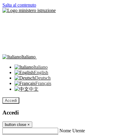
Salta al contenuto
Italiano
Italiano
English
Deutsch
Français
中文
Accedi
Accedi
button close
×
Nome Utente