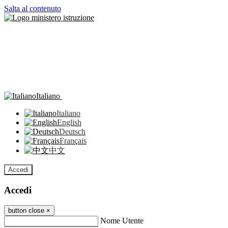
Salta al contenuto
Italiano
Italiano
English
Deutsch
Français
中文
Accedi
Accedi
button close
×
Nome Utente