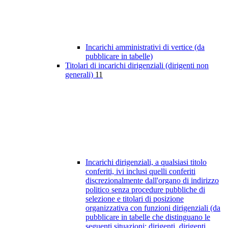
Incarichi amministrativi di vertice (da
pubblicare in tabelle)
Titolari di incarichi dirigenziali (dirigenti non
generali)
11
Incarichi dirigenziali, a qualsiasi titolo
conferiti, ivi inclusi quelli conferiti
discrezionalmente dall'organo di indirizzo
politico senza procedure pubbliche di
selezione e titolari di posizione
organizzativa con funzioni dirigenziali (da
pubblicare in tabelle che distinguano le
seguenti situazioni: dirigenti, dirigenti