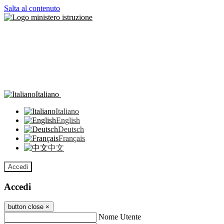
Salta al contenuto
Italiano
Italiano
English
Deutsch
Français
中文
Accedi
Accedi
button close
×
Nome Utente