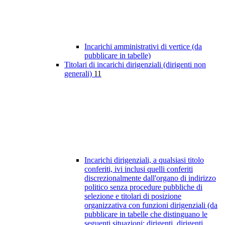
Incarichi amministrativi di vertice (da
pubblicare in tabelle)
Titolari di incarichi dirigenziali (dirigenti non
generali)
11
Incarichi dirigenziali, a qualsiasi titolo
conferiti, ivi inclusi quelli conferiti
discrezionalmente dall'organo di indirizzo
politico senza procedure pubbliche di
selezione e titolari di posizione
organizzativa con funzioni dirigenziali (da
pubblicare in tabelle che distinguano le
seguenti situazioni: dirigenti, dirigenti