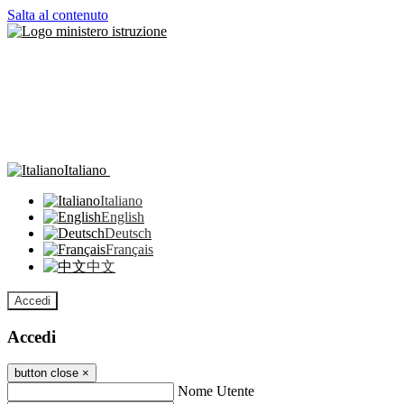
Salta al contenuto
Italiano
Italiano
English
Deutsch
Français
中文
Accedi
Accedi
button close
×
Nome Utente