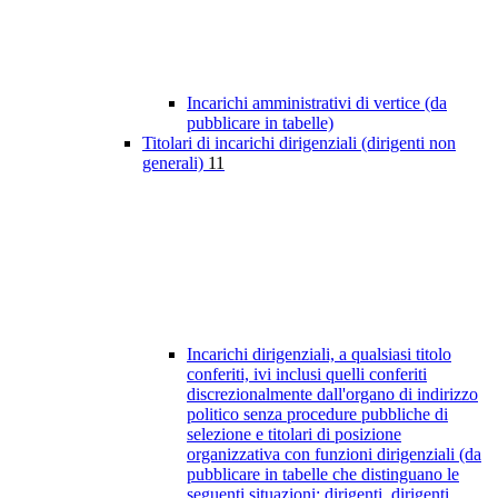
Incarichi amministrativi di vertice (da
pubblicare in tabelle)
Titolari di incarichi dirigenziali (dirigenti non
generali)
11
Incarichi dirigenziali, a qualsiasi titolo
conferiti, ivi inclusi quelli conferiti
discrezionalmente dall'organo di indirizzo
politico senza procedure pubbliche di
selezione e titolari di posizione
organizzativa con funzioni dirigenziali (da
pubblicare in tabelle che distinguano le
seguenti situazioni: dirigenti, dirigenti