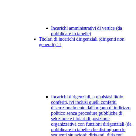
Incarichi amministrativi di vertice (da
pubblicare in tabelle)
Titolari di incarichi dirigenziali (dirigenti non
generali)
11
Incarichi dirigenziali, a qualsiasi titolo
conferiti, ivi inclusi quelli conferiti
discrezionalmente dall'organo di indirizzo
politico senza procedure pubbliche di
selezione e titolari di posizione
organizzativa con funzioni dirigenziali (da
pubblicare in tabelle che distinguano le
seguenti situazioni: dirigenti, dirigenti