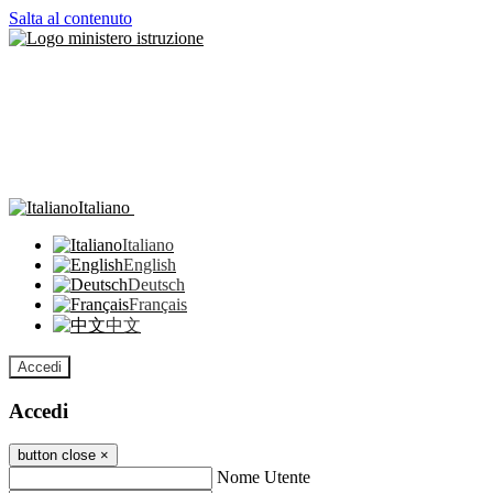
Salta al contenuto
Italiano
Italiano
English
Deutsch
Français
中文
Accedi
Accedi
button close
×
Nome Utente