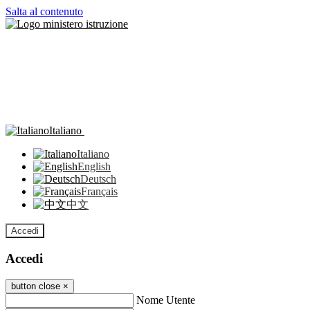
Salta al contenuto
Italiano
Italiano
English
Deutsch
Français
中文
Accedi
Accedi
button close
×
Nome Utente