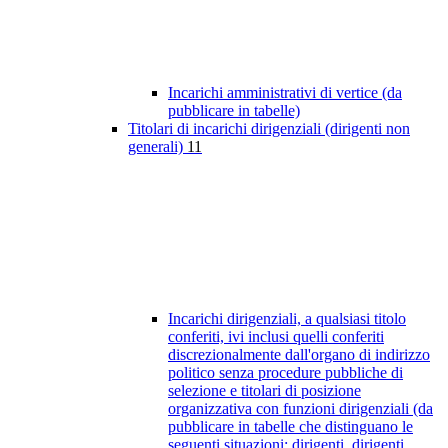
Incarichi amministrativi di vertice (da
pubblicare in tabelle)
Titolari di incarichi dirigenziali (dirigenti non
generali)
11
Incarichi dirigenziali, a qualsiasi titolo
conferiti, ivi inclusi quelli conferiti
discrezionalmente dall'organo di indirizzo
politico senza procedure pubbliche di
selezione e titolari di posizione
organizzativa con funzioni dirigenziali (da
pubblicare in tabelle che distinguano le
seguenti situazioni: dirigenti, dirigenti