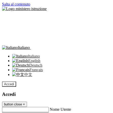
Salta al contenuto
Italiano
Italiano
English
Deutsch
Français
中文
Accedi
Accedi
button close
×
Nome Utente