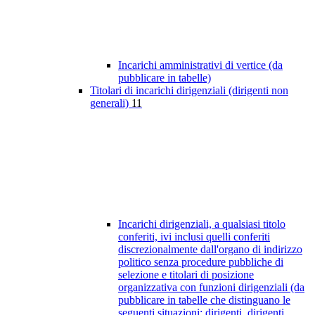
Incarichi amministrativi di vertice (da
pubblicare in tabelle)
Titolari di incarichi dirigenziali (dirigenti non
generali)
11
Incarichi dirigenziali, a qualsiasi titolo
conferiti, ivi inclusi quelli conferiti
discrezionalmente dall'organo di indirizzo
politico senza procedure pubbliche di
selezione e titolari di posizione
organizzativa con funzioni dirigenziali (da
pubblicare in tabelle che distinguano le
seguenti situazioni: dirigenti, dirigenti