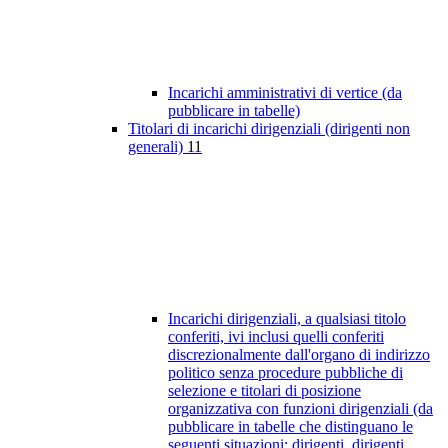
Incarichi amministrativi di vertice (da
pubblicare in tabelle)
Titolari di incarichi dirigenziali (dirigenti non
generali)
11
Incarichi dirigenziali, a qualsiasi titolo
conferiti, ivi inclusi quelli conferiti
discrezionalmente dall'organo di indirizzo
politico senza procedure pubbliche di
selezione e titolari di posizione
organizzativa con funzioni dirigenziali (da
pubblicare in tabelle che distinguano le
seguenti situazioni: dirigenti, dirigenti