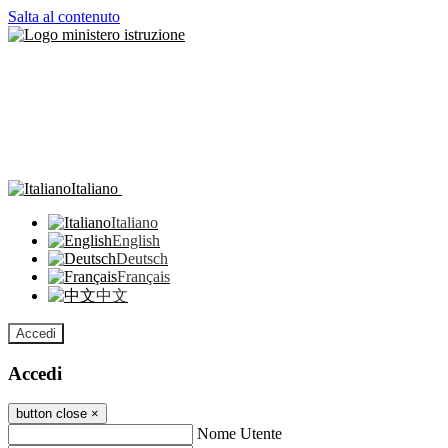
Salta al contenuto
Italiano
Italiano
English
Deutsch
Français
中文
Accedi
Accedi
button close
×
Nome Utente