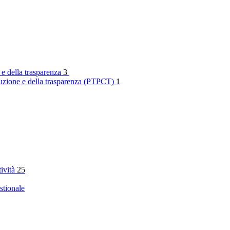
 e della trasparenza
3
rruzione e della trasparenza (PTPCT)
1
tività
25
stionale