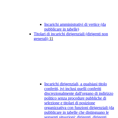
Incarichi amministrativi di vertice (da
pubblicare in tabelle)
Titolari di incarichi dirigenziali (dirigenti non
generali)
11
Incarichi dirigenziali, a qualsiasi titolo
conferiti, ivi inclusi quelli conferiti
discrezionalmente dall'organo di indirizzo
politico senza procedure pubbliche di
selezione e titolari di posizione
organizzativa con funzioni dirigenziali (da
pubblicare in tabelle che distinguano le
seguenti situazioni: dirigenti, dirigenti