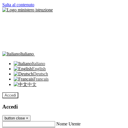
Salta al contenuto
Italiano
Italiano
English
Deutsch
Français
中文
Accedi
Accedi
button close
×
Nome Utente