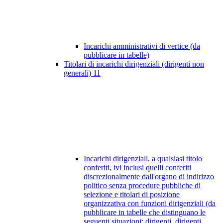
Incarichi amministrativi di vertice (da
pubblicare in tabelle)
Titolari di incarichi dirigenziali (dirigenti non
generali)
11
Incarichi dirigenziali, a qualsiasi titolo
conferiti, ivi inclusi quelli conferiti
discrezionalmente dall'organo di indirizzo
politico senza procedure pubbliche di
selezione e titolari di posizione
organizzativa con funzioni dirigenziali (da
pubblicare in tabelle che distinguano le
seguenti situazioni: dirigenti, dirigenti