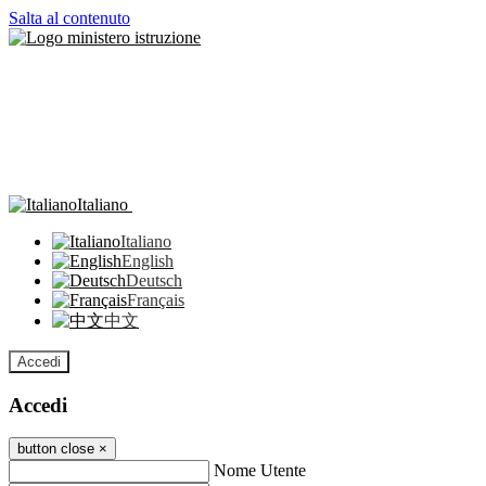
Salta al contenuto
Italiano
Italiano
English
Deutsch
Français
中文
Accedi
Accedi
button close
×
Nome Utente