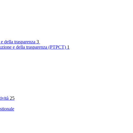
 e della trasparenza
3
rruzione e della trasparenza (PTPCT)
1
tività
25
stionale