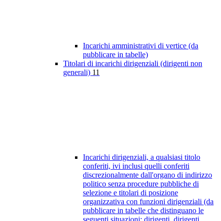
Incarichi amministrativi di vertice (da
pubblicare in tabelle)
Titolari di incarichi dirigenziali (dirigenti non
generali)
11
Incarichi dirigenziali, a qualsiasi titolo
conferiti, ivi inclusi quelli conferiti
discrezionalmente dall'organo di indirizzo
politico senza procedure pubbliche di
selezione e titolari di posizione
organizzativa con funzioni dirigenziali (da
pubblicare in tabelle che distinguano le
seguenti situazioni: dirigenti, dirigenti