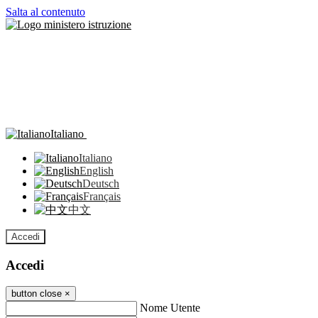
Salta al contenuto
Italiano
Italiano
English
Deutsch
Français
中文
Accedi
Accedi
button close
×
Nome Utente