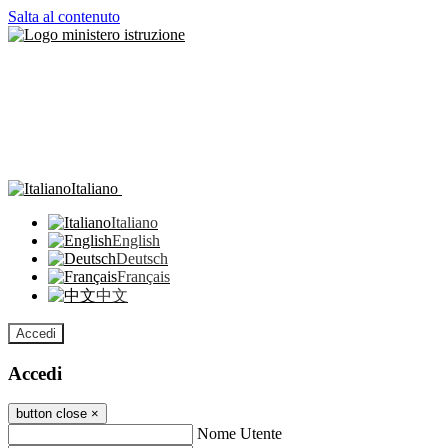
Salta al contenuto
Italiano
Italiano
English
Deutsch
Français
中文
Accedi
Accedi
button close
×
Nome Utente