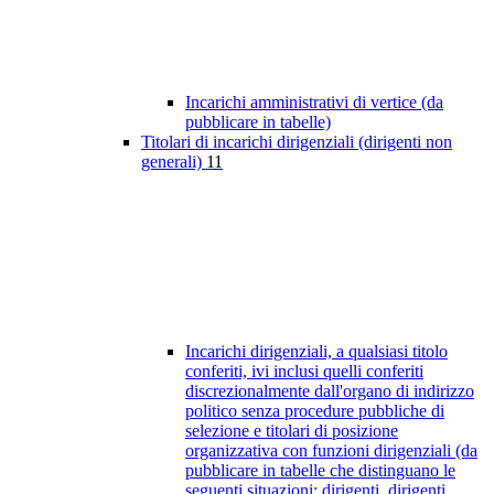
Incarichi amministrativi di vertice (da
pubblicare in tabelle)
Titolari di incarichi dirigenziali (dirigenti non
generali)
11
Incarichi dirigenziali, a qualsiasi titolo
conferiti, ivi inclusi quelli conferiti
discrezionalmente dall'organo di indirizzo
politico senza procedure pubbliche di
selezione e titolari di posizione
organizzativa con funzioni dirigenziali (da
pubblicare in tabelle che distinguano le
seguenti situazioni: dirigenti, dirigenti