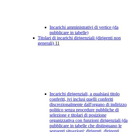
Incarichi amministrativi di vertice (da
pubblicare in tabelle)
Titolari di incarichi dirigenziali (dirigenti non
generali)
11
Incarichi dirigenziali, a qualsiasi titolo
conferiti, ivi inclusi quelli conferiti
discrezionalmente dall'organo di indirizzo
politico senza procedure pubbliche di
selezione e titolari di posizione
organizzativa con funzioni dirigenziali (da
pubblicare in tabelle che distinguano le
seguenti situazioni: dirigenti, dirigenti