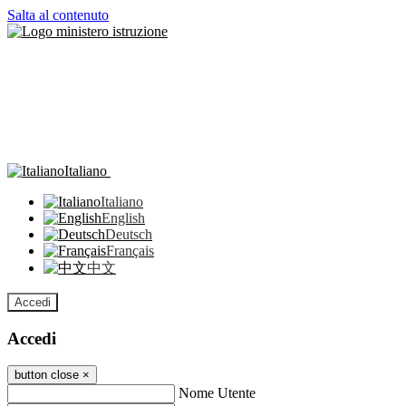
Salta al contenuto
Italiano
Italiano
English
Deutsch
Français
中文
Accedi
Accedi
button close
×
Nome Utente