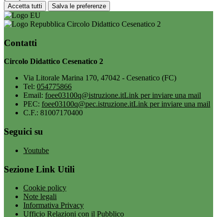
Accetta tutti
Salva le preferenze
Circolo Didattico Cesenatico 2
Contatti
Circolo Didattico Cesenatico 2
Via Litorale Marina 170, 47042 - Cesenatico (FC)
Tel:
054775866
Email:
foee03100q@istruzione.it
Link per inviare una mail
PEC:
foee03100q@pec.istruzione.it
Link per inviare una mail
C.F.: 81007170400
Seguici su
Youtube
Sezione Link Utili
Cookie policy
Note legali
Informativa Privacy
Ufficio Relazioni con il Pubblico