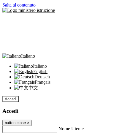
Salta al contenuto
Italiano
Italiano
English
Deutsch
Français
中文
Accedi
Accedi
button close
×
Nome Utente