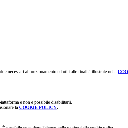
kie necessari al funzionamento ed utili alle finalità illustrate nella
COO
attaforma e non è possibile disabilitarli.
isionare la
COOKIE POLICY
.
 È possibile consultare l'elenco nella pagina della cookie policy.