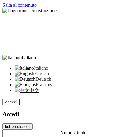
Salta al contenuto
Italiano
Italiano
English
Deutsch
Français
中文
Accedi
Accedi
button close
×
Nome Utente