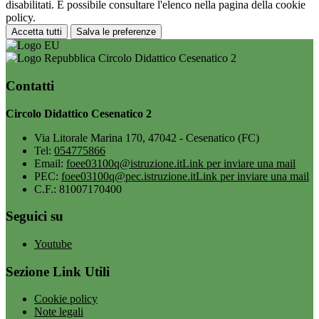
disabilitati. È possibile consultare l'elenco nella pagina della cookie
policy.
Accetta tutti
Salva le preferenze
Circolo Didattico Cesenatico 2
Contatti
Circolo Didattico Cesenatico 2
Via Litorale Marina 170, 47042 - Cesenatico (FC)
Tel:
054775866
Email:
foee03100q@istruzione.it
Link per inviare una mail
PEC:
foee03100q@pec.istruzione.it
Link per inviare una mail
C.F.: 81007170400
Seguici su
Youtube
Sezione Link Utili
Cookie policy
Note legali