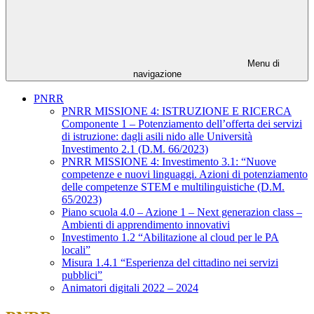
Menu di
navigazione
PNRR
PNRR MISSIONE 4: ISTRUZIONE E RICERCA
Componente 1 – Potenziamento dell’offerta dei servizi
di istruzione: dagli asili nido alle Università
Investimento 2.1 (D.M. 66/2023)
PNRR MISSIONE 4: Investimento 3.1: “Nuove
competenze e nuovi linguaggi. Azioni di potenziamento
delle competenze STEM e multilinguistiche (D.M.
65/2023)
Piano scuola 4.0 – Azione 1 – Next generazion class –
Ambienti di apprendimento innovativi
Investimento 1.2 “Abilitazione al cloud per le PA
locali”
Misura 1.4.1 “Esperienza del cittadino nei servizi
pubblici”
Animatori digitali 2022 – 2024