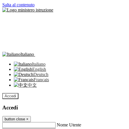
Salta al contenuto
Italiano
Italiano
English
Deutsch
Français
中文
Accedi
Accedi
button close
×
Nome Utente