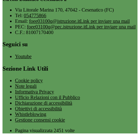
Via Litorale Marina 170, 47042 - Cesenatico (FC)
Tel:
054775866
Email:
foee03100q@istruzione.it
Link per inviare una mail
PEC:
foee03100q@pec.istruzione.it
Link per inviare una mail
C.F.: 81007170400
Seguici su
Youtube
Sezione Link Utili
Cookie policy
Note legali
Informativa Privacy
Ufficio Relazioni con il Pubblico
Dichiarazione di accessibilità
Obiettivi di accessibilità
Whistleblowing
Gestione consensi cookie
Pagina visualizzata
2451
volte