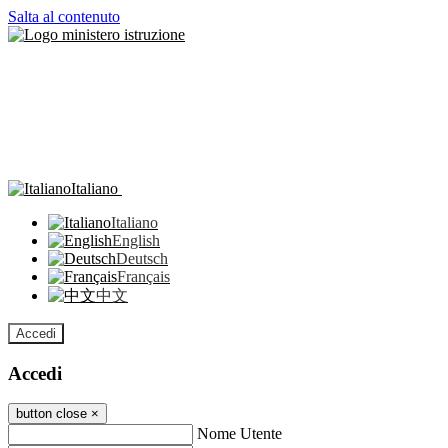
Salta al contenuto
Italiano
Italiano
English
Deutsch
Français
中文
Accedi
Accedi
button close
×
Nome Utente