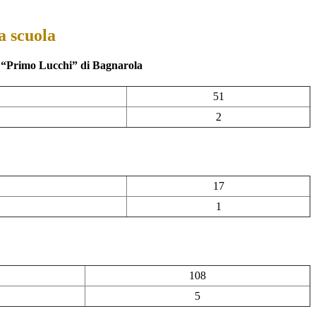
a scuola
a “Primo Lucchi” di Bagnarola
51
2
17
1
108
5