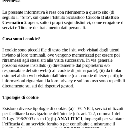
Premessa
La presente informativa è resa con riferimento a questo sito (di
seguito il "Sito", sul quale l’Istituto Scolastico
Circolo Didattico
Cesenatico 2
opera, sotto i propri segni distintivi, come erogatore di
servizi e Titolare del trattamento dati personali.
Cosa sono i cookie?
I cookie sono piccoli file di testo che i siti web visitati dagli utenti
inviano ai loro terminali, ove vengono memorizzati per essere poi
ritrasmessi agli stessi siti alla visita successiva. In via generale
possono essere installati: (i) direttamente dal proprietario e/o
responsabile del sito web (c.d. cookie di prima parte); (ii) da titolari
estranei al sito web visitato dall’utente (c.d. cookie di terze parti); le
informazioni riguardanti la loro privacy e sul loro uso sono reperibili
direttamente sui siti dei rispettivi gestori.
Tipologie di cookie
Esistono diverse tipologie di cookie: (a) TECNICI, servizi utilizzati
per facilitare la navigazione dell’utente (cfr. art. 122, comma 1 del
D.Lgs. 196/2003 e s.m.i.); (b)
ANALITICI
, impiegati per valutare
l’efficacia di un servizio fornito o per contribuire a misurarne il