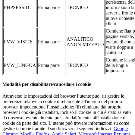
persistenza dell
PHPSESSID
Prima parte
TECNICO
informazioni la
server a fronte 
nuove richieste
client.
Contiene flag p
pagine visitate,
ANALITICO
PVW_VISITE
Prima parte
evitare di conta
ANONIMIZZATO
visite doppie a 
statistico
Contiene la sig
PVW_LINGUA
Prima parte
TECNICO
della lingua
impostata
Modalità per disabilitare/cancellare i cookie
Attraverso le impostazioni del browser l’utente può: (i) gestire le
preferenze relative ai cookie direttamente all'interno del proprio
browser, impedendone l’installazione; (ii) eliminare dal proprio
browser i cookie già installati, incluso il cookie in cui è stato salvato
il consenso, eventualmente prestato dall’utente, all'installazione di
cookie da parte del sito. L’utente può trovare informazioni su come
gestire i cookie tramite il suo browser ai seguenti indirizzi:
Google
Chrome
,
Mozilla Firefox
,
Apple Safari
,
Microsoft Internet Explorer
,