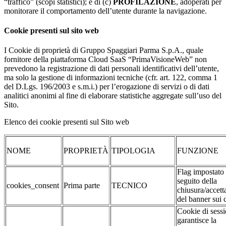
“traffico” (scopi statistici); e di (c)
PROFILAZIONE
, adoperati per
monitorare il comportamento dell’utente durante la navigazione.
Cookie presenti sul sito web
I Cookie di proprietà di Gruppo Spaggiari Parma S.p.A., quale
fornitore della piattaforma Cloud SaaS “PrimaVisioneWeb” non
prevedono la registrazione di dati personali identificativi dell’utente,
ma solo la gestione di informazioni tecniche (cfr. art. 122, comma 1
del D.Lgs. 196/2003 e s.m.i.) per l’erogazione di servizi o di dati
analitici anonimi al fine di elaborare statistiche aggregate sull’uso del
Sito.
Elenco dei cookie presenti sul Sito web
NOME
PROPRIETÀ
TIPOLOGIA
FUNZIONE
Flag impostato
seguito della
cookies_consent
Prima parte
TECNICO
chiusura/accett
del banner sui 
Cookie di sessi
garantisce la