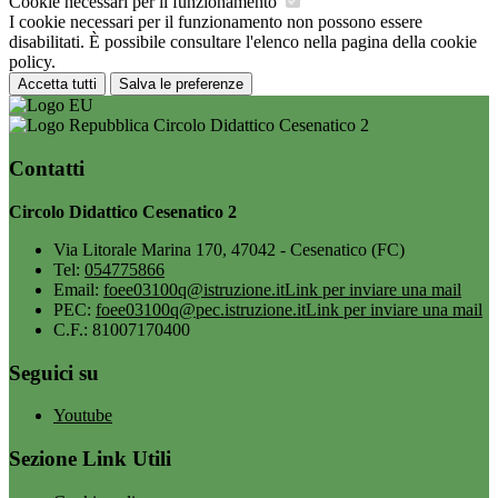
Cookie necessari per il funzionamento
I cookie necessari per il funzionamento non possono essere
disabilitati. È possibile consultare l'elenco nella pagina della cookie
policy.
Accetta tutti
Salva le preferenze
Circolo Didattico Cesenatico 2
Contatti
Circolo Didattico Cesenatico 2
Via Litorale Marina 170, 47042 - Cesenatico (FC)
Tel:
054775866
Email:
foee03100q@istruzione.it
Link per inviare una mail
PEC:
foee03100q@pec.istruzione.it
Link per inviare una mail
C.F.: 81007170400
Seguici su
Youtube
Sezione Link Utili