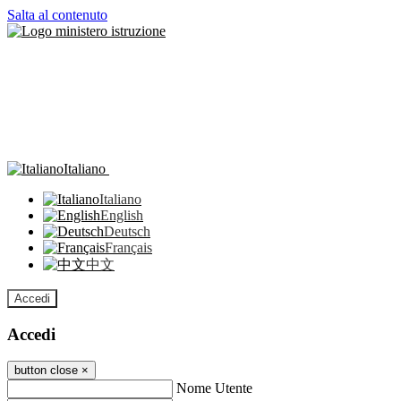
Salta al contenuto
Italiano
Italiano
English
Deutsch
Français
中文
Accedi
Accedi
button close
×
Nome Utente