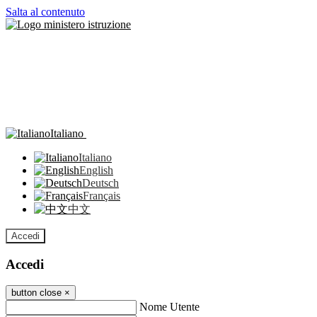
Salta al contenuto
Italiano
Italiano
English
Deutsch
Français
中文
Accedi
Accedi
button close
×
Nome Utente