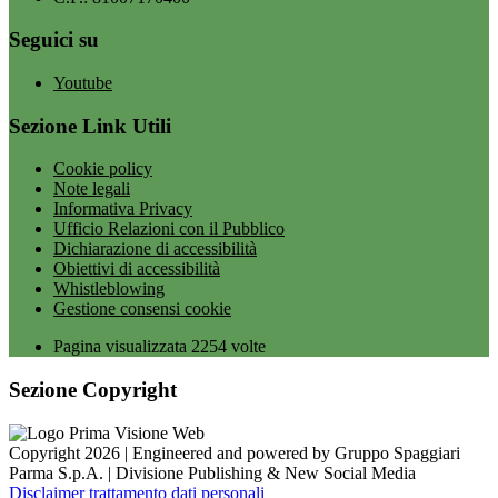
Seguici su
Youtube
Sezione Link Utili
Cookie policy
Note legali
Informativa Privacy
Ufficio Relazioni con il Pubblico
Dichiarazione di accessibilità
Obiettivi di accessibilità
Whistleblowing
Gestione consensi cookie
Pagina visualizzata
2254
volte
Sezione Copyright
Copyright 2026 | Engineered and powered by Gruppo Spaggiari
Parma S.p.A. | Divisione Publishing & New Social Media
Disclaimer trattamento dati personali