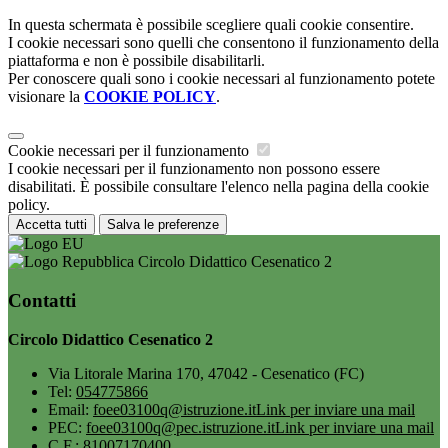
In questa schermata è possibile scegliere quali cookie consentire.
I cookie necessari sono quelli che consentono il funzionamento della
piattaforma e non è possibile disabilitarli.
Per conoscere quali sono i cookie necessari al funzionamento potete
visionare la
COOKIE POLICY
.
Cookie necessari per il funzionamento
I cookie necessari per il funzionamento non possono essere
disabilitati. È possibile consultare l'elenco nella pagina della cookie
policy.
Accetta tutti
Salva le preferenze
Circolo Didattico Cesenatico 2
Contatti
Circolo Didattico Cesenatico 2
Via Litorale Marina 170, 47042 - Cesenatico (FC)
Tel:
054775866
Email:
foee03100q@istruzione.it
Link per inviare una mail
PEC:
foee03100q@pec.istruzione.it
Link per inviare una mail
C.F.: 81007170400