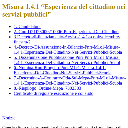
Misura 1.4.1 “Esperienza del cittadino nei
servizi pubblici”
1.-Candidatura
2.-Cup-D21f23000210006-Pnrr-Esperienza-Del-Cittadino
3.Decreto-di-finanziamento-Avviso-1.4.1-scuole-dicembre-
finestra-2
4.-Decreto-Di-Assunzione-In-Bilancio-Pnrr-M1c1-Misura-
1.4.1-Esperienza-Del-Cittadino-Nei-Servizi-Pubblici-Scuola
5.-Disseminazione-Pubblicazione-Pnrr-Pnrr-M1c1-Misura-
1.4.1-Esperienza-Del-Cittadino-Nei-Servizi-Pubblici-Scuol
6.-Nomina-Rup-Progetto-Pnrr-M1c1-Misura-1.4.1-
Esperienza-Del-Cittadino-Nei-Servizi-Pubblici-Scuola
7.-Determina-A-Contrarre-Oda-Sul-Mepa-Pnrr-M1c1-Misura-
1.4.1-Esperienza-Del-Cittadino-Nei-Servizi-Pubblici-Scuola
8.-Riepilogo_Ordine-Mepa_7302383
Certificato di regolare esecuzione e collaudo
Notizie
Questo sito o gli strumenti terzi da questo utilizzati si avvalgono di