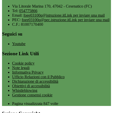
Via Litorale Marina 170, 47042 - Cesenatico (FC)
Tel:
054775866
Email:
foee03100q@istruzione.it
Link per inviare una mail
PEC:
foee03100q@pec.istruzione.it
Link per inviare una mail
C.F.: 81007170400
Seguici su
Youtube
Sezione Link Utili
Cookie policy
Note legali
Informativa Privacy
Ufficio Relazioni con il Pubblico
Dichiarazione di accessibilità
Obiettivi di accessibilità
Whistleblowing
Gestione consensi cookie
Pagina visualizzata
847
volte