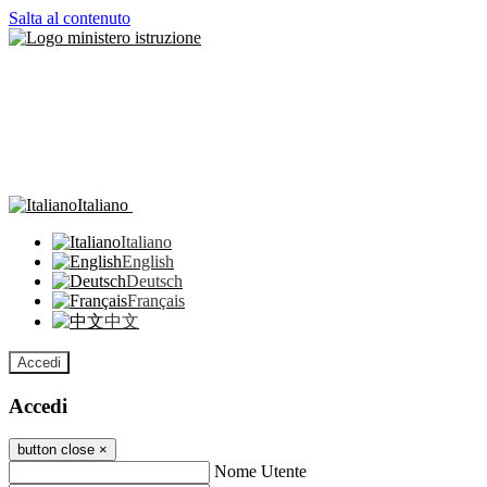
Salta al contenuto
Italiano
Italiano
English
Deutsch
Français
中文
Accedi
Accedi
button close
×
Nome Utente