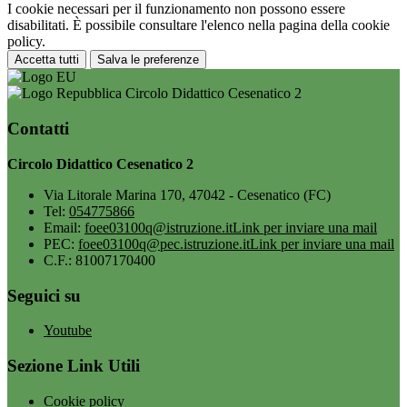
I cookie necessari per il funzionamento non possono essere
disabilitati. È possibile consultare l'elenco nella pagina della cookie
policy.
Accetta tutti
Salva le preferenze
Circolo Didattico Cesenatico 2
Contatti
Circolo Didattico Cesenatico 2
Via Litorale Marina 170, 47042 - Cesenatico (FC)
Tel:
054775866
Email:
foee03100q@istruzione.it
Link per inviare una mail
PEC:
foee03100q@pec.istruzione.it
Link per inviare una mail
C.F.: 81007170400
Seguici su
Youtube
Sezione Link Utili
Cookie policy