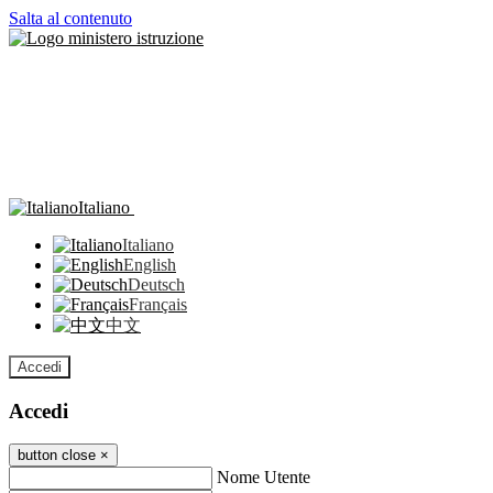
Salta al contenuto
Italiano
Italiano
English
Deutsch
Français
中文
Accedi
Accedi
button close
×
Nome Utente