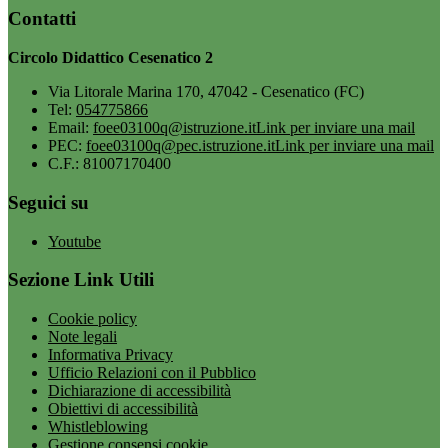
Contatti
Circolo Didattico Cesenatico 2
Via Litorale Marina 170, 47042 - Cesenatico (FC)
Tel:
054775866
Email:
foee03100q@istruzione.it
Link per inviare una mail
PEC:
foee03100q@pec.istruzione.it
Link per inviare una mail
C.F.: 81007170400
Seguici su
Youtube
Sezione Link Utili
Cookie policy
Note legali
Informativa Privacy
Ufficio Relazioni con il Pubblico
Dichiarazione di accessibilità
Obiettivi di accessibilità
Whistleblowing
Gestione consensi cookie