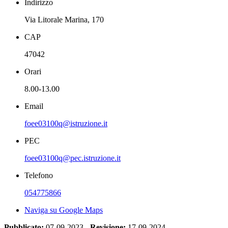
Indirizzo
Via Litorale Marina, 170
CAP
47042
Orari
8.00-13.00
Email
foee03100q@istruzione.it
PEC
foee03100q@pec.istruzione.it
Telefono
054775866
Naviga su Google Maps
Pubblicato:
07-09-2023 -
Revisione:
17-09-2024