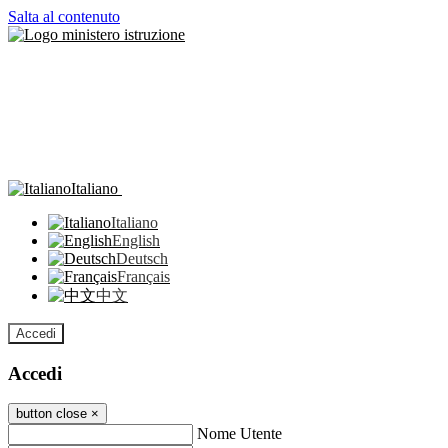
Salta al contenuto
Italiano
Italiano
English
Deutsch
Français
中文
Accedi
Accedi
button close
×
Nome Utente