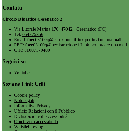
Contatti
Circolo Didattico Cesenatico 2
Via Litorale Marina 170, 47042 - Cesenatico (FC)
Tel:
054775866
Email:
foee03100q@istruzione.it
Link per inviare una mail
PEC:
foee03100q@pec.istruzione.it
Link per inviare una mail
C.F.: 81007170400
Seguici su
Youtube
Sezione Link Utili
Cookie policy
Note legali
Informativa Privacy
Ufficio Relazioni con il Pubblico
Dichiarazione di accessibilità
Obiettivi di accessibilità
Whistleblowing