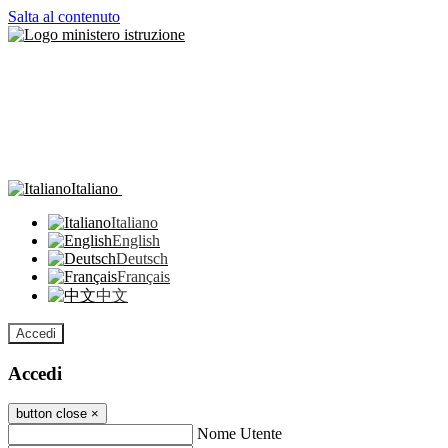
Salta al contenuto
Italiano
Italiano
English
Deutsch
Français
中文
Accedi
Accedi
button close
×
Nome Utente