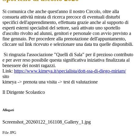
Si comunica che anche quest'anno il nostro Circolo, oltre alla
consueta attività mirata di ricerca precoce di eventuali disturbi
specifici dell'apprendimento, effettuata grazie anche al supporto di
esperti esterni specialisti del settore, sarà attivato uno sportello
d'ascolto rivolto ad alunni, genitori e personale con avvio previsto a
fine gennaio. Per procedere alla prenotazione dell'appuntamento,
cliccare sul link ricevuto e selezionare una data tra quelle disponibili.
Si ringrazia l'associazione "Quelli di Sala" per il prezioso contributo
e per aver reso possibile questa significativa iniziativa finalizzata al
benessere dei nostri ragazzi.
Link:
https://www.kimeya.it/specialista/dott-ssa-di-diego-miriam/
sito
kimeya -> prenota una visita -> test di valutazione
Il Dirigente Scolastico
Allegati
Screenshot_20260122_161108_Gallery_1.jpg
File JPG