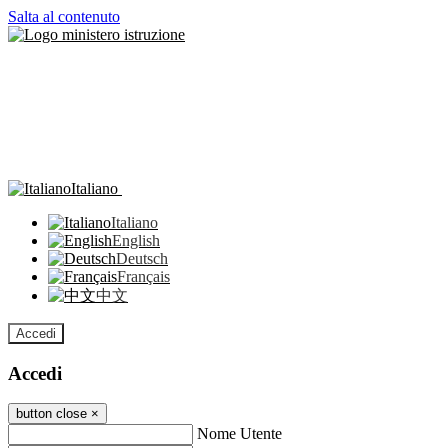
Salta al contenuto
Italiano
Italiano
English
Deutsch
Français
中文
Accedi
Accedi
button close
×
Nome Utente