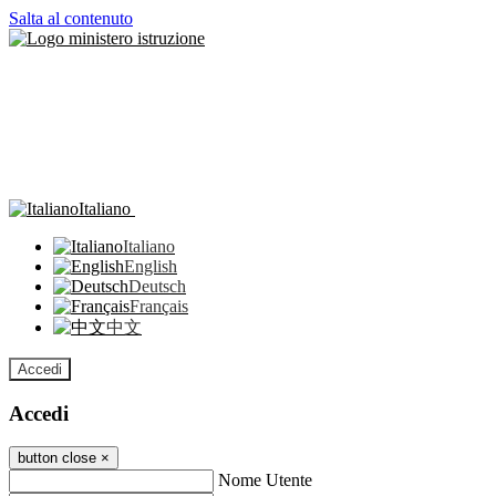
Salta al contenuto
Italiano
Italiano
English
Deutsch
Français
中文
Accedi
Accedi
button close
×
Nome Utente