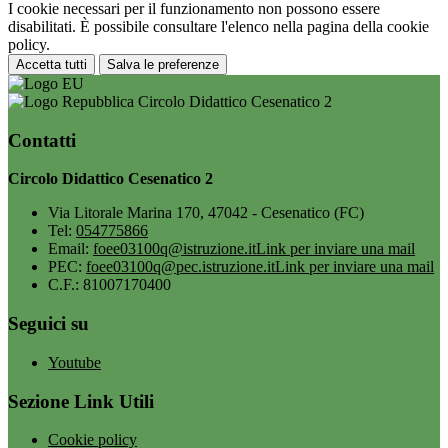
I cookie necessari per il funzionamento non possono essere
disabilitati. È possibile consultare l'elenco nella pagina della cookie
policy.
Accetta tutti
Salva le preferenze
Circolo Didattico Cesenatico 2
Contatti
Circolo Didattico Cesenatico 2
Via Litorale Marina 170, 47042 - Cesenatico (FC)
Tel:
054775866
Email:
foee03100q@istruzione.it
Link per inviare una mail
PEC:
foee03100q@pec.istruzione.it
Link per inviare una mail
C.F.: 81007170400
Seguici su
Youtube
Sezione Link Utili
Cookie policy