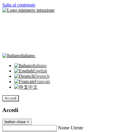
Salta al contenuto
Italiano
Italiano
English
Deutsch
Français
中文
Accedi
Accedi
button close
×
Nome Utente