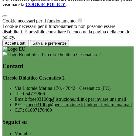
visionare la
COOKIE POLICY
.
Cookie necessari per il funzionamento
I cookie necessari per il funzionamento non possono essere
disabilitati. È possibile consultare l'elenco nella pagina della cookie
policy.
Accetta tutti
Salva le preferenze
Circolo Didattico Cesenatico 2
Contatti
Circolo Didattico Cesenatico 2
Via Litorale Marina 170, 47042 - Cesenatico (FC)
Tel:
054775866
Email:
foee03100q@istruzione.it
Link per inviare una mail
PEC:
foee03100q@pec.istruzione.it
Link per inviare una mail
C.F.: 81007170400
Seguici su
Youtube