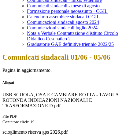
Comunicati sindacali - Inizio settembre
Comunicati sindacali - mese di agosto
Formazione personale neoassunto - CGIL
Calendario assemblee sindacali CGIL
Comunicazioni sindacali agosto 2024
Comunicazioni sindacali luglio 2024
Nota a Verbale Contrattazione d'istituto Circolo
Didattico Cesenatico 2
Graduatorie GAE definitive triennio 2022/25
Comunicati sindacali 01/06 - 05/06
Pagina in aggiornamento.
Allegati
USB SCUOLA, OSA E CAMBIARE ROTTA - TAVOLA
ROTONDA INDICAZIONI NAZIONALI E
TRASFORMAZIONE D.pdf
File PDF
Contatore click: 19
scioglimento riserva gps 2026.pdf