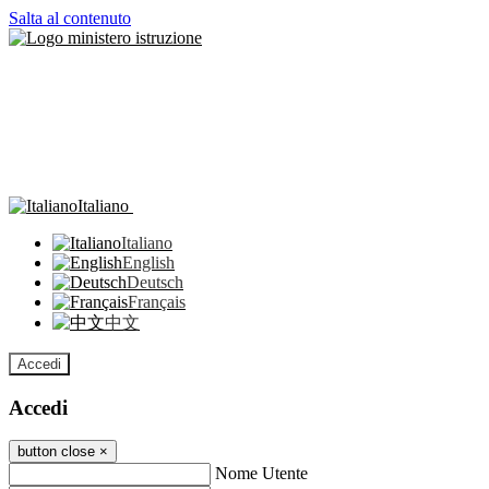
Salta al contenuto
Italiano
Italiano
English
Deutsch
Français
中文
Accedi
Accedi
button close
×
Nome Utente