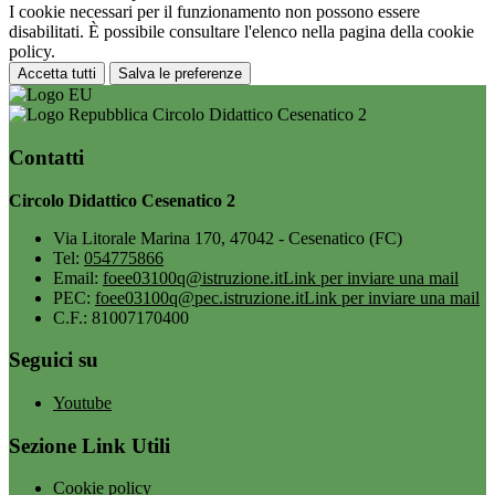
I cookie necessari per il funzionamento non possono essere
disabilitati. È possibile consultare l'elenco nella pagina della cookie
policy.
Accetta tutti
Salva le preferenze
Circolo Didattico Cesenatico 2
Contatti
Circolo Didattico Cesenatico 2
Via Litorale Marina 170, 47042 - Cesenatico (FC)
Tel:
054775866
Email:
foee03100q@istruzione.it
Link per inviare una mail
PEC:
foee03100q@pec.istruzione.it
Link per inviare una mail
C.F.: 81007170400
Seguici su
Youtube
Sezione Link Utili
Cookie policy