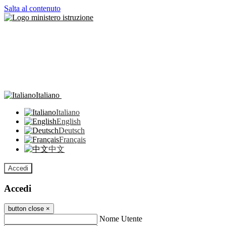
Salta al contenuto
Italiano
Italiano
English
Deutsch
Français
中文
Accedi
Accedi
button close
×
Nome Utente