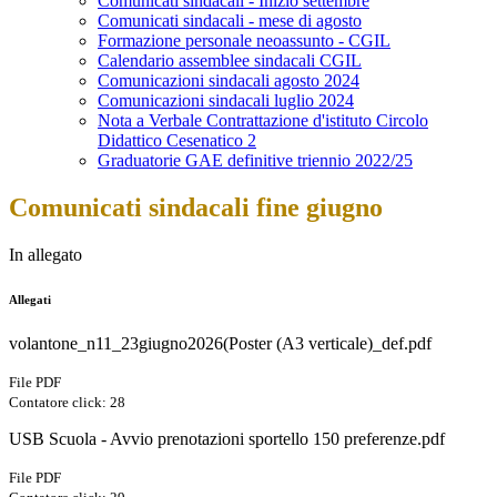
Comunicati sindacali - Inizio settembre
Comunicati sindacali - mese di agosto
Formazione personale neoassunto - CGIL
Calendario assemblee sindacali CGIL
Comunicazioni sindacali agosto 2024
Comunicazioni sindacali luglio 2024
Nota a Verbale Contrattazione d'istituto Circolo
Didattico Cesenatico 2
Graduatorie GAE definitive triennio 2022/25
Comunicati sindacali fine giugno
In allegato
Allegati
volantone_n11_23giugno2026(Poster (A3 verticale)_def.pdf
File PDF
Contatore click: 28
USB Scuola - Avvio prenotazioni sportello 150 preferenze.pdf
File PDF