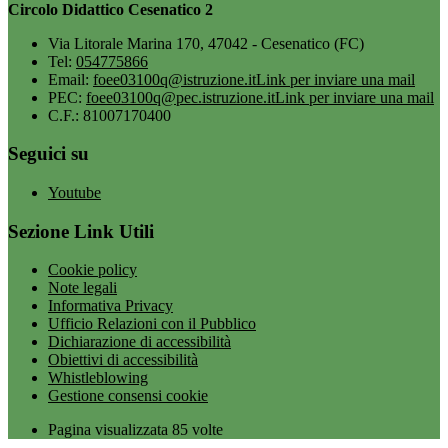
Circolo Didattico Cesenatico 2
Via Litorale Marina 170, 47042 - Cesenatico (FC)
Tel:
054775866
Email:
foee03100q@istruzione.it
Link per inviare una mail
PEC:
foee03100q@pec.istruzione.it
Link per inviare una mail
C.F.: 81007170400
Seguici su
Youtube
Sezione Link Utili
Cookie policy
Note legali
Informativa Privacy
Ufficio Relazioni con il Pubblico
Dichiarazione di accessibilità
Obiettivi di accessibilità
Whistleblowing
Gestione consensi cookie
Pagina visualizzata
85
volte