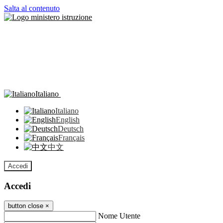
Salta al contenuto
Italiano
Italiano
English
Deutsch
Français
中文
Accedi
Accedi
button close
×
Nome Utente