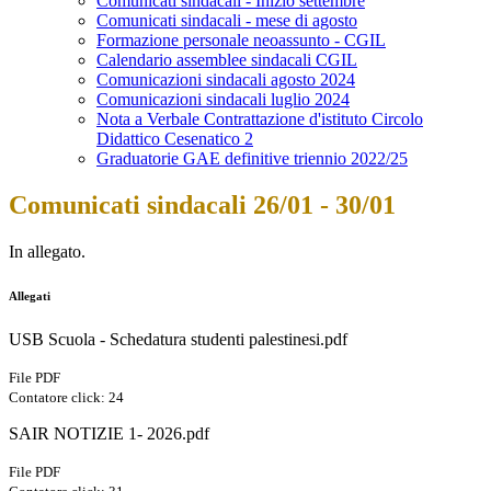
Comunicati sindacali - Inizio settembre
Comunicati sindacali - mese di agosto
Formazione personale neoassunto - CGIL
Calendario assemblee sindacali CGIL
Comunicazioni sindacali agosto 2024
Comunicazioni sindacali luglio 2024
Nota a Verbale Contrattazione d'istituto Circolo
Didattico Cesenatico 2
Graduatorie GAE definitive triennio 2022/25
Comunicati sindacali 26/01 - 30/01
In allegato.
Allegati
USB Scuola - Schedatura studenti palestinesi.pdf
File PDF
Contatore click: 24
SAIR NOTIZIE 1- 2026.pdf
File PDF