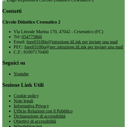
Contatti
Circolo Didattico Cesenatico 2
Via Litorale Marina 170, 47042 - Cesenatico (FC)
Tel:
054775866
Email:
foee03100q@istruzione.it
Link per inviare una mail
PEC:
foee03100q@pec.istruzione.it
Link per inviare una mail
C.F.: 81007170400
Seguici su
Youtube
Sezione Link Utili
Cookie policy
Note legali
Informativa Privacy
Ufficio Relazioni con il Pubblico
Dichiarazione di accessibilità
Obiettivi di accessibilità
Whistleblowing