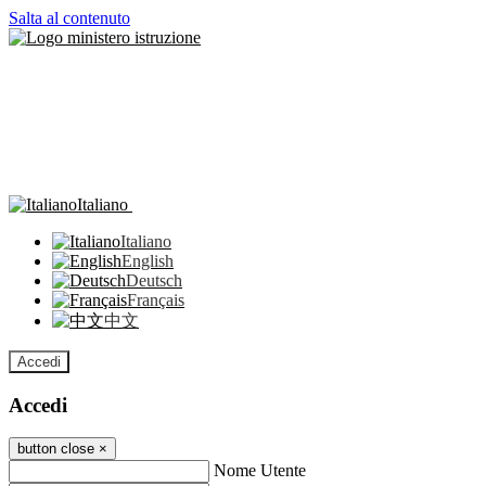
Salta al contenuto
Italiano
Italiano
English
Deutsch
Français
中文
Accedi
Accedi
button close
×
Nome Utente