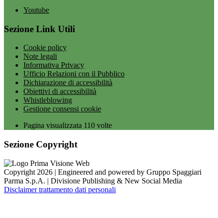
Youtube
Sezione Link Utili
Cookie policy
Note legali
Informativa Privacy
Ufficio Relazioni con il Pubblico
Dichiarazione di accessibilità
Obiettivi di accessibilità
Whistleblowing
Gestione consensi cookie
Pagina visualizzata
110
volte
Sezione Copyright
Copyright 2026 | Engineered and powered by Gruppo Spaggiari
Parma S.p.A. | Divisione Publishing & New Social Media
Disclaimer trattamento dati personali