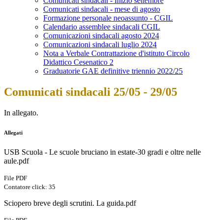
Comunicati sindacali - Inizio settembre
Comunicati sindacali - mese di agosto
Formazione personale neoassunto - CGIL
Calendario assemblee sindacali CGIL
Comunicazioni sindacali agosto 2024
Comunicazioni sindacali luglio 2024
Nota a Verbale Contrattazione d'istituto Circolo
Didattico Cesenatico 2
Graduatorie GAE definitive triennio 2022/25
Comunicati sindacali 25/05 - 29/05
In allegato.
Allegati
USB Scuola - Le scuole bruciano in estate-30 gradi e oltre nelle
aule.pdf
File PDF
Contatore click: 35
Sciopero breve degli scrutini. La guida.pdf