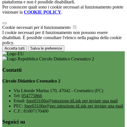
piattaforma e non è possibile disabilitarli.
Per conoscere quali sono i cookie necessari al funzionamento potete
visionare la
COOKIE POLICY
.
Cookie necessari per il funzionamento
I cookie necessari per il funzionamento non possono essere
disabilitati. È possibile consultare l'elenco nella pagina della cookie
policy.
Accetta tutti
Salva le preferenze
Circolo Didattico Cesenatico 2
Contatti
Circolo Didattico Cesenatico 2
Via Litorale Marina 170, 47042 - Cesenatico (FC)
Tel:
054775866
Email:
foee03100q@istruzione.it
Link per inviare una mail
PEC:
foee03100q@pec.istruzione.it
Link per inviare una mail
C.F.: 81007170400
Seguici su