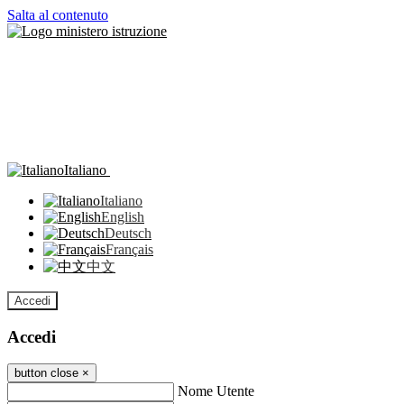
Salta al contenuto
Italiano
Italiano
English
Deutsch
Français
中文
Accedi
Accedi
button close
×
Nome Utente