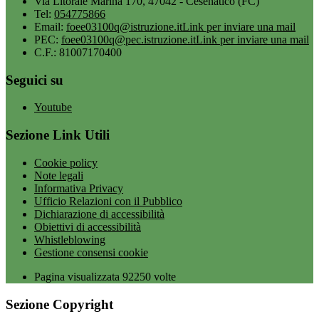
Via Litorale Marina 170, 47042 - Cesenatico (FC)
Tel:
054775866
Email:
foee03100q@istruzione.it
Link per inviare una mail
PEC:
foee03100q@pec.istruzione.it
Link per inviare una mail
C.F.: 81007170400
Seguici su
Youtube
Sezione Link Utili
Cookie policy
Note legali
Informativa Privacy
Ufficio Relazioni con il Pubblico
Dichiarazione di accessibilità
Obiettivi di accessibilità
Whistleblowing
Gestione consensi cookie
Pagina visualizzata
92250
volte
Sezione Copyright