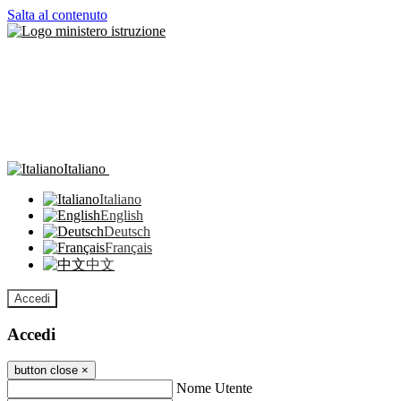
Salta al contenuto
Italiano
Italiano
English
Deutsch
Français
中文
Accedi
Accedi
button close
×
Nome Utente