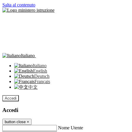
Salta al contenuto
Italiano
Italiano
English
Deutsch
Français
中文
Accedi
Accedi
button close
×
Nome Utente