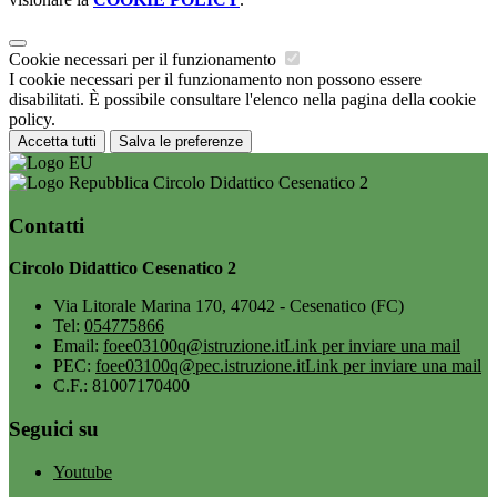
Cookie necessari per il funzionamento
I cookie necessari per il funzionamento non possono essere
disabilitati. È possibile consultare l'elenco nella pagina della cookie
policy.
Accetta tutti
Salva le preferenze
Circolo Didattico Cesenatico 2
Contatti
Circolo Didattico Cesenatico 2
Via Litorale Marina 170, 47042 - Cesenatico (FC)
Tel:
054775866
Email:
foee03100q@istruzione.it
Link per inviare una mail
PEC:
foee03100q@pec.istruzione.it
Link per inviare una mail
C.F.: 81007170400
Seguici su
Youtube