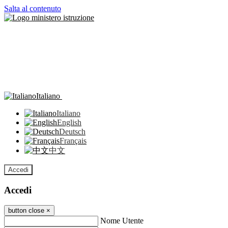
Salta al contenuto
Italiano
Italiano
English
Deutsch
Français
中文
Accedi
Accedi
button close
×
Nome Utente