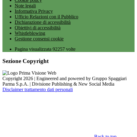
Cookie policy
Note legali
Informativa Privacy
Ufficio Relazioni con il Pubblico
Dichiarazione di accessibilità
Obiettivi di accessibilità
Whistleblowing
Gestione consensi cookie
Pagina visualizzata
92257
volte
Sezione Copyright
Copyright 2026 | Engineered and powered by Gruppo Spaggiari
Parma S.p.A. | Divisione Publishing & New Social Media
Disclaimer trattamento dati personali
Back to top