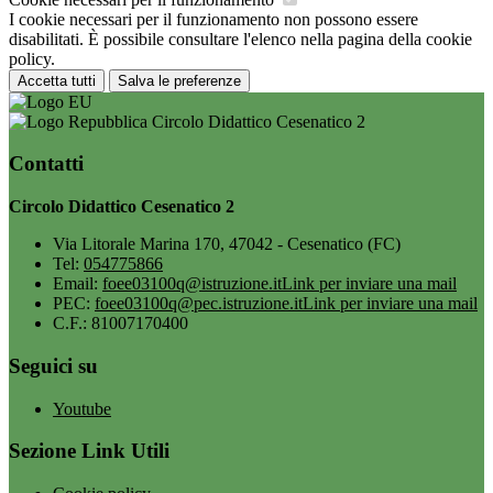
I cookie necessari per il funzionamento non possono essere
disabilitati. È possibile consultare l'elenco nella pagina della cookie
policy.
Accetta tutti
Salva le preferenze
Circolo Didattico Cesenatico 2
Contatti
Circolo Didattico Cesenatico 2
Via Litorale Marina 170, 47042 - Cesenatico (FC)
Tel:
054775866
Email:
foee03100q@istruzione.it
Link per inviare una mail
PEC:
foee03100q@pec.istruzione.it
Link per inviare una mail
C.F.: 81007170400
Seguici su
Youtube
Sezione Link Utili