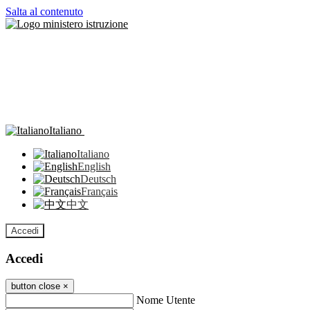
Salta al contenuto
Italiano
Italiano
English
Deutsch
Français
中文
Accedi
Accedi
button close
×
Nome Utente