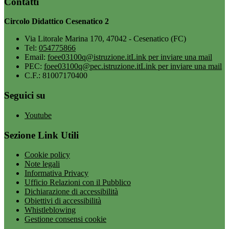
Contatti
Circolo Didattico Cesenatico 2
Via Litorale Marina 170, 47042 - Cesenatico (FC)
Tel:
054775866
Email:
foee03100q@istruzione.it
Link per inviare una mail
PEC:
foee03100q@pec.istruzione.it
Link per inviare una mail
C.F.: 81007170400
Seguici su
Youtube
Sezione Link Utili
Cookie policy
Note legali
Informativa Privacy
Ufficio Relazioni con il Pubblico
Dichiarazione di accessibilità
Obiettivi di accessibilità
Whistleblowing
Gestione consensi cookie